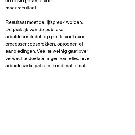
de beste garantie voor
meer resultaat.
Resultaat moet de lijfspreuk worden. 
De praktijk van de publieke 
arbeidsbemiddeling gaat te veel over 
processen: gesprekken, oproepen of 
aanbiedingen. Veel te weinig gaat over 
verwachte doelstellingen van effectieve 
arbeidsparticipatie, in combinatie met 
kwaliteitsmaatstaven. Een basisbaan is 
een goed idee. Maar het is lang niet de 
prioriteit.
Terug