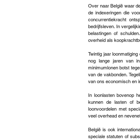
Over naar België waar d
de indexeringen die voo
concurrentiekracht ont
bedrijfsleven. In vergel
belastingen of schulden
overheid als koopkrachtb
Twintig jaar loonmatiging
nog lange jaren van i
minimumlonen botst tegen 
van de vakbonden. Tegeli
van ons economisch en i
In loonlasten bovenop he
kunnen de lasten of bel
loonvoordelen met specia
veel overhead en nevenef
België is ook internatio
speciale statuten of sub