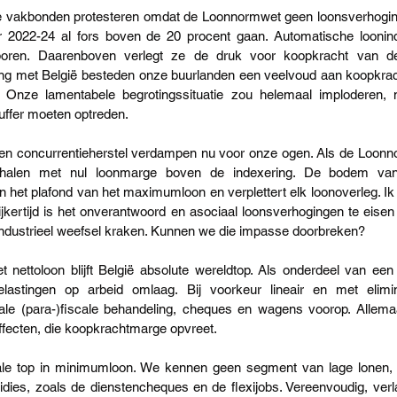
e vakbonden protesteren omdat de Loonnormwet geen loonsverhoging
r 2022-24 al fors boven de 20 procent gaan. Automatische loonind
sporen. Daarenboven verlegt ze de druk voor koopkracht van de 
ijking met België besteden onze buurlanden een veelvoud aan koopkra
. Onze lamentabele begrotingssituatie zou helemaal imploderen, 
uffer moeten optreden.
 en concurrentieherstel verdampen nu voor onze ogen. Als de Loonnor
nhalen met nul loonmarge boven de indexering. De bodem van
het plafond van het maximumloon en verplettert elk loonoverleg. Ik be
jkertijd is het onverantwoord en asociaal loonsverhogingen te eisen 
ndustrieel weefsel kraken. Kunnen we die impasse doorbreken? 
t nettoloon blijft België absolute wereldtop. Als onderdeel van een 
astingen op arbeid omlaag. Bij voorkeur lineair en met elimina
le (para-)fiscale behandeling, cheques en wagens voorop. Allemaa
fecten, die koopkrachtmarge opvreet. 
nale top in minimumloon. We kennen geen segment van lage lonen, 
sidies, zoals de dienstencheques en de flexijobs. Vereenvoudig, verl