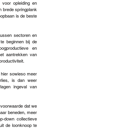
voor opleiding en 
n brede springplank 
oopbaan is de beste 
 tussen sectoren en 
te beginnen bij de 
ogproductieve en 
et aantrekken van 
oductiviteit. 
 hier sowieso meer 
lies, is dan weer 
lagen ingeval van 
 voorwaarde dat we 
naar beneden, meer 
p-down collectieve 
uit de loonknoop te 