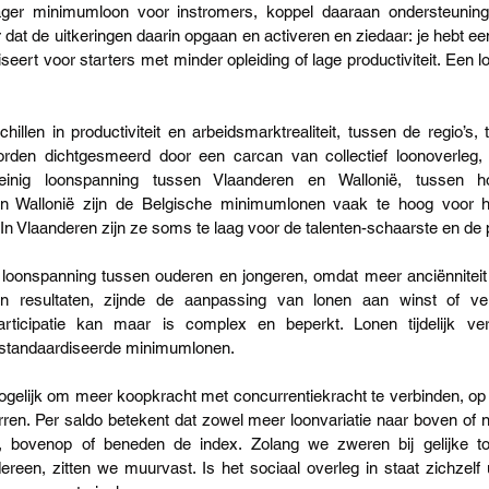
lager minimumloon voor instromers, koppel daaraan ondersteuning 
dat de uitkeringen daarin opgaan en activeren en ziedaar: je hebt ee
ert voor starters met minder opleiding of lage productiviteit. Een l
illen in productiviteit en arbeidsmarktrealiteit, tussen de regio’s,
orden dichtgesmeerd door een carcan van collectief loonoverleg, 
inig loonspanning tussen Vlaanderen en Wallonië, tussen ho
 In Wallonië zijn de Belgische minimumlonen vaak te hoog voor h
In Vlaanderen zijn ze soms te laag voor de talenten-schaarste en de pr
loonspanning tussen ouderen en jongeren, omdat meer anciënniteit
e in resultaten, zijnde de aanpassing van lonen aan winst of ver
articipatie kan maar is complex en beperkt. Lonen tijdelijk ver
gestandaardiseerde minimumlonen.
mogelijk om meer koopkracht met concurrentiekracht te verbinden, op
ren. Per saldo betekent dat zowel meer loonvariatie naar boven of 
eit, bovenop of beneden de index. Zolang we zweren bij gelijke to
ereen, zitten we muurvast. Is het sociaal overleg in staat zichzelf 