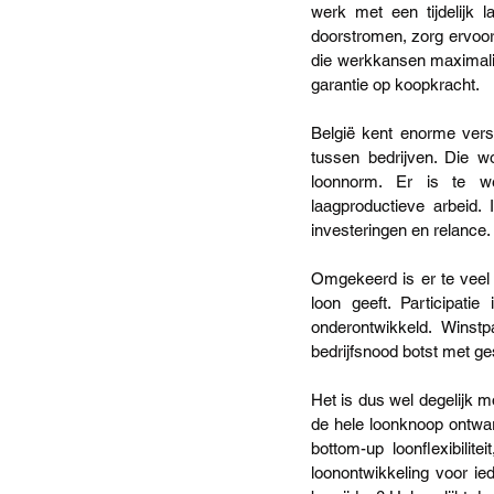
werk met een tijdelijk 
doorstromen, zorg ervoor 
die werkkansen maximalise
garantie op koopkracht.
België kent enorme versch
tussen bedrijven. Die w
loonnorm. Er is te we
laagproductieve arbeid.
investeringen en relance. 
Omgekeerd is er te veel 
loon geeft. Participati
onderontwikkeld. Winstp
bedrijfsnood botst met 
Het is dus wel degelijk 
de hele loonknoop ontwar
bottom-up loonflexibilit
loonontwikkeling voor ied