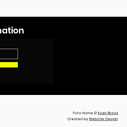
mation
Foto Home ©
Koen Broos
Created by
Webster Design