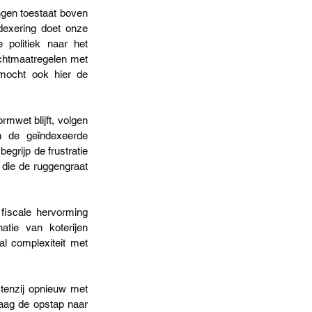
en toestaat boven 
exering doet onze 
politiek naar het 
chtmaatregelen met 
mocht ook hier de 
mwet blijft, volgen 
 de geïndexeerde 
grijp de frustratie 
die de ruggengraat 
fiscale hervorming 
tie van koterijen 
l complexiteit met 
tenzij opnieuw met 
aag de opstap naar 